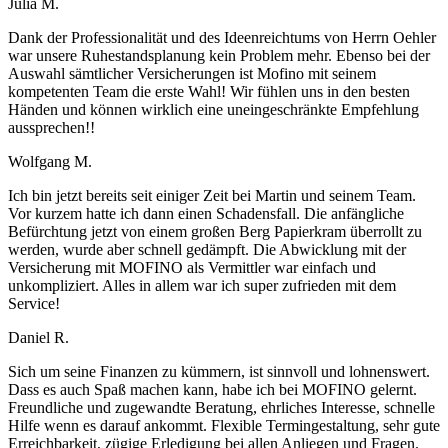
Julia M.
Dank der Professionalität und des Ideenreichtums von Herrn Oehler
war unsere Ruhestandsplanung kein Problem mehr. Ebenso bei der
Auswahl sämtlicher Versicherungen ist Mofino mit seinem
kompetenten Team die erste Wahl! Wir fühlen uns in den besten
Händen und können wirklich eine uneingeschränkte Empfehlung
aussprechen!!
Wolfgang M.
Ich bin jetzt bereits seit einiger Zeit bei Martin und seinem Team.
Vor kurzem hatte ich dann einen Schadensfall. Die anfängliche
Befürchtung jetzt von einem großen Berg Papierkram überrollt zu
werden, wurde aber schnell gedämpft. Die Abwicklung mit der
Versicherung mit MOFINO als Vermittler war einfach und
unkompliziert. Alles in allem war ich super zufrieden mit dem
Service!
Daniel R.
Sich um seine Finanzen zu kümmern, ist sinnvoll und lohnenswert.
Dass es auch Spaß machen kann, habe ich bei MOFINO gelernt.
Freundliche und zugewandte Beratung, ehrliches Interesse, schnelle
Hilfe wenn es darauf ankommt. Flexible Termingestaltung, sehr gute
Erreichbarkeit, zügige Erledigung bei allen Anliegen und Fragen.