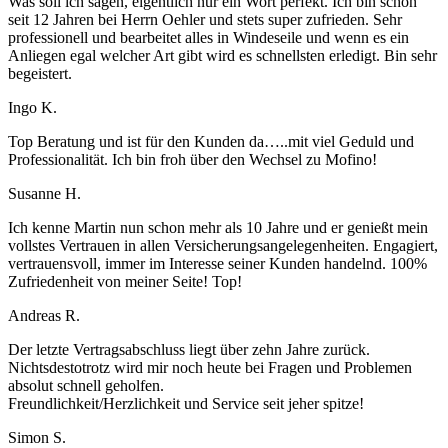
Was soll ich sagen, eigentlich nur ein Wort perfekt. Ich bin schon
seit 12 Jahren bei Herrn Oehler und stets super zufrieden. Sehr
professionell und bearbeitet alles in Windeseile und wenn es ein
Anliegen egal welcher Art gibt wird es schnellsten erledigt. Bin sehr
begeistert.
Ingo K.
Top Beratung und ist für den Kunden da…..mit viel Geduld und
Professionalität. Ich bin froh über den Wechsel zu Mofino!
Susanne H.
Ich kenne Martin nun schon mehr als 10 Jahre und er genießt mein
vollstes Vertrauen in allen Versicherungsangelegenheiten. Engagiert,
vertrauensvoll, immer im Interesse seiner Kunden handelnd. 100%
Zufriedenheit von meiner Seite! Top!
Andreas R.
Der letzte Vertragsabschluss liegt über zehn Jahre zurück.
Nichtsdestotrotz wird mir noch heute bei Fragen und Problemen
absolut schnell geholfen.
Freundlichkeit/Herzlichkeit und Service seit jeher spitze!
Simon S.