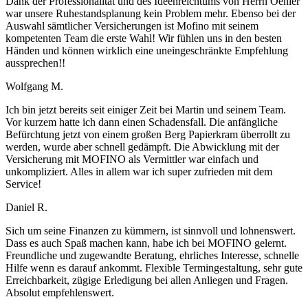
Dank der Professionalität und des Ideenreichtums von Herrn Oehler
war unsere Ruhestandsplanung kein Problem mehr. Ebenso bei der
Auswahl sämtlicher Versicherungen ist Mofino mit seinem
kompetenten Team die erste Wahl! Wir fühlen uns in den besten
Händen und können wirklich eine uneingeschränkte Empfehlung
aussprechen!!
Wolfgang M.
Ich bin jetzt bereits seit einiger Zeit bei Martin und seinem Team.
Vor kurzem hatte ich dann einen Schadensfall. Die anfängliche
Befürchtung jetzt von einem großen Berg Papierkram überrollt zu
werden, wurde aber schnell gedämpft. Die Abwicklung mit der
Versicherung mit MOFINO als Vermittler war einfach und
unkompliziert. Alles in allem war ich super zufrieden mit dem
Service!
Daniel R.
Sich um seine Finanzen zu kümmern, ist sinnvoll und lohnenswert.
Dass es auch Spaß machen kann, habe ich bei MOFINO gelernt.
Freundliche und zugewandte Beratung, ehrliches Interesse, schnelle
Hilfe wenn es darauf ankommt. Flexible Termingestaltung, sehr gute
Erreichbarkeit, zügige Erledigung bei allen Anliegen und Fragen.
Absolut empfehlenswert.