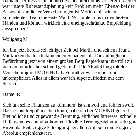
Dank der Professionalität und des Ideenreichtums von Herrn Oehler
war unsere Ruhestandsplanung kein Problem mehr. Ebenso bei der
Auswahl sämtlicher Versicherungen ist Mofino mit seinem
kompetenten Team die erste Wahl! Wir fühlen uns in den besten
Händen und können wirklich eine uneingeschränkte Empfehlung
aussprechen!!
Wolfgang M.
Ich bin jetzt bereits seit einiger Zeit bei Martin und seinem Team.
Vor kurzem hatte ich dann einen Schadensfall. Die anfängliche
Befürchtung jetzt von einem großen Berg Papierkram überrollt zu
werden, wurde aber schnell gedämpft. Die Abwicklung mit der
Versicherung mit MOFINO als Vermittler war einfach und
unkompliziert. Alles in allem war ich super zufrieden mit dem
Service!
Daniel R.
Sich um seine Finanzen zu kümmern, ist sinnvoll und lohnenswert.
Dass es auch Spaß machen kann, habe ich bei MOFINO gelernt.
Freundliche und zugewandte Beratung, ehrliches Interesse, schnelle
Hilfe wenn es darauf ankommt. Flexible Termingestaltung, sehr gute
Erreichbarkeit, zügige Erledigung bei allen Anliegen und Fragen.
Absolut empfehlenswert.