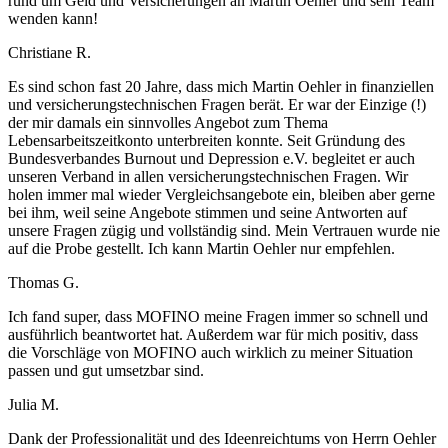
rund um Geld und Versicherungen an Martin Oehler und sein Team
wenden kann!
Christiane R.
Es sind schon fast 20 Jahre, dass mich Martin Oehler in finanziellen
und versicherungstechnischen Fragen berät. Er war der Einzige (!)
der mir damals ein sinnvolles Angebot zum Thema
Lebensarbeitszeitkonto unterbreiten konnte. Seit Gründung des
Bundesverbandes Burnout und Depression e.V. begleitet er auch
unseren Verband in allen versicherungstechnischen Fragen. Wir
holen immer mal wieder Vergleichsangebote ein, bleiben aber gerne
bei ihm, weil seine Angebote stimmen und seine Antworten auf
unsere Fragen zügig und vollständig sind. Mein Vertrauen wurde nie
auf die Probe gestellt. Ich kann Martin Oehler nur empfehlen.
Thomas G.
Ich fand super, dass MOFINO meine Fragen immer so schnell und
ausführlich beantwortet hat. Außerdem war für mich positiv, dass
die Vorschläge von MOFINO auch wirklich zu meiner Situation
passen und gut umsetzbar sind.
Julia M.
Dank der Professionalität und des Ideenreichtums von Herrn Oehler